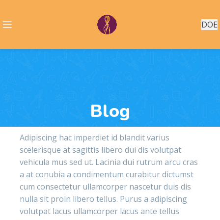
DOE
Blog
Adipiscing hac imperdiet id blandit varius
scelerisque at sagittis libero dui dis volutpat
vehicula mus sed ut. Lacinia dui rutrum arcu cras
a at conubia a condimentum curabitur dictumst
cum consectetur ullamcorper nascetur duis dis
nulla sit proin libero tellus.
Purus a adipiscing
volutpat lacus ullamcorper lacus ante tellus