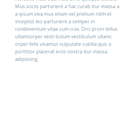
Mus sociis parturient a hac curab itur massa a
a ipsum viva mus etiam vel pretium nibh et
inceptos leo parturient a semper in
condimentum vitae cum cras. Orci proin tellus
ullamcorper vesti bulum vestibulum ullamc
orper felis vivamus vulputate cubilia quis a
porttitor placerat eros nostra itur massa
adipiscing.
71 Pilgrim Avenue
Chevy Chase,
MD 20815